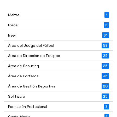
Maître
1
libros
5
New
31
Área del Juego del Fútbol
59
Área de Dirección de Equipos
25
Área de Scouting
25
Área de Porteros
35
Área de Gestión Deportiva
20
Software
25
Formación Profesional
3
Grado Medio
1