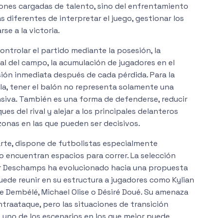
iones cargadas de talento, sino del enfrentamiento
 diferentes de interpretar el juego, gestionar los
se a la victoria.
ntrolar el partido mediante la posesión, la
l del campo, la acumulación de jugadores en el
ión inmediata después de cada pérdida. Para la
la, tener el balón no representa solamente una
siva. También es una forma de defenderse, reducir
es del rival y alejar a los principales delanteros
zonas en las que pueden ser decisivos.
arte, dispone de futbolistas especialmente
 encuentran espacios para correr. La selección
ier Deschamps ha evolucionado hacia una propuesta
ede reunir en su estructura a jugadores como Kylian
Dembélé, Michael Olise o Désiré Doué. Su amenaza
ontraataque, pero las situaciones de transición
 uno de los escenarios en los que mejor puede