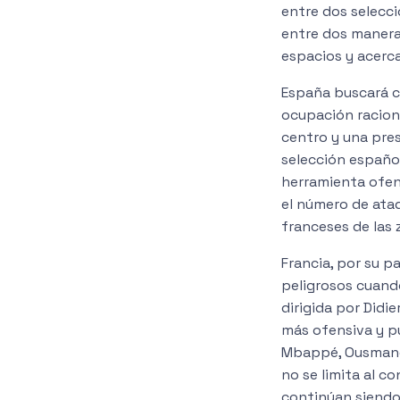
entre dos selecc
entre dos maneras
espacios y acercar
España buscará co
ocupación raciona
centro y una pres
selección españo
herramienta ofen
el número de ataqu
franceses de las 
Francia, por su p
peligrosos cuando
dirigida por Did
más ofensiva y pu
Mbappé, Ousmane 
no se limita al c
continúan siendo