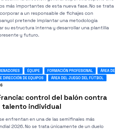
os más importantes de esta nueva fase. No se trata
corporar a un responsable de fichajes con
Espanyol pretende implantar una metodología
r su estructura interna y desarrollar una plantilla
presente y futuro.
RENADORES
ÉQUIPE
FORMACIÓN PROFESIONAL
ÁREA DE
E DIRECCIÓN DE EQUIPOS
ÁREA DEL JUEGO DEL FÚTBOL
26
rancia: control del balón contra
 talento individual
se enfrentan en una de las semifinales más
ndial 2026. No se trata únicamente de un duelo