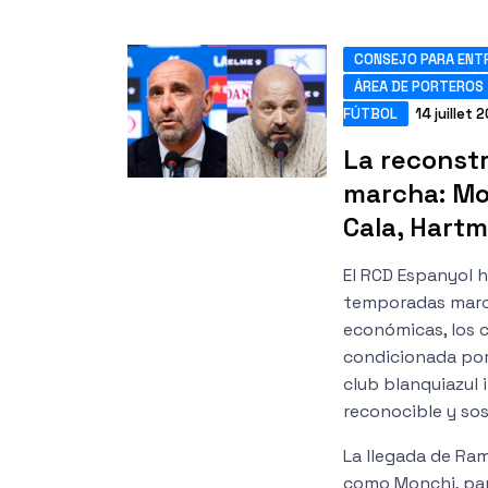
CONSEJO PARA ENT
ÁREA DE PORTEROS
FÚTBOL
14 juillet 
La reconstr
marcha: Mo
Cala, Hart
El RCD Espanyol 
temporadas marcad
económicas, los c
condicionada por 
club blanquiazul 
reconocible y sos
La llegada de Ra
como Monchi, par