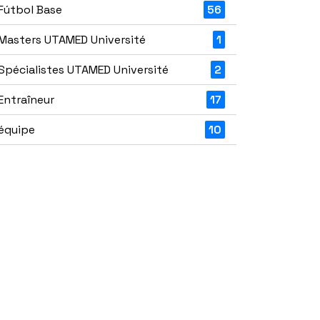
Fútbol Base
56
Masters UTAMED Université
1
Spécialistes UTAMED Université
2
Entraîneur
17
équipe
10