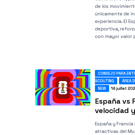
de los movimient
únicamente de in
experiencia. El 
deportiva, reforza
con mayor valor 
CONSEJO PARA ENT
SCOUTING
ÁREA D
NEW
14 juillet 20
España vs F
velocidad y
España y Francia 
atractivas del Mu