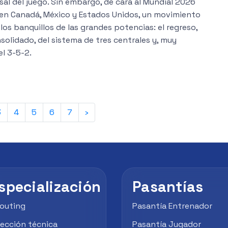
rsal del juego. Sin embargo, de cara al Mundial 2026
 en Canadá, México y Estados Unidos, un movimiento
los banquillos de las grandes potencias: el regreso,
olidado, del sistema de tres centrales y, muy
l 3-5-2.
3
4
5
6
7
›
specialización
Pasantías
outing
Pasantía Entrenador
rección técnica
Pasantía Jugador