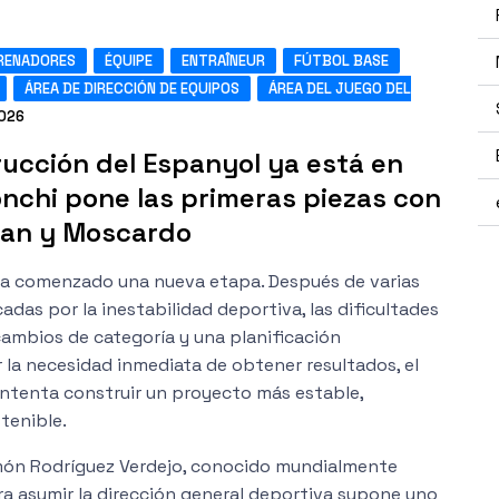
RENADORES
ÉQUIPE
ENTRAÎNEUR
FÚTBOL BASE
ÁREA DE DIRECCIÓN DE EQUIPOS
ÁREA DEL JUEGO DEL
2026
ucción del Espanyol ya está en
nchi pone las primeras piezas con
man y Moscardo
ha comenzado una nueva etapa. Después de varias
as por la inestabilidad deportiva, las dificultades
ambios de categoría y una planificación
la necesidad inmediata de obtener resultados, el
intenta construir un proyecto más estable,
tenible.
món Rodríguez Verdejo, conocido mundialmente
a asumir la dirección general deportiva supone uno