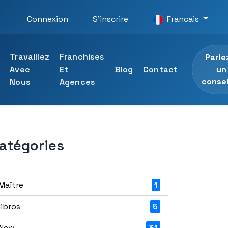
Connexion
S'inscrire
Francais
Travaillez
Franchises
Parle
un
Avec
Et
Blog
Contact
consei
Nous
Agences
atégories
ersité UTAMED
ons professionnelles
 l'Université UTAMED
essionnelles
Maître
1
libros
5
New
31