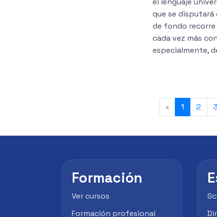
el lenguaje unive
que se disputará
de fondo recorre 
cada vez más cons
especialmente, de
‹
1
2
Formación
E
Ver cursos
Sc
Formación profesional
Di