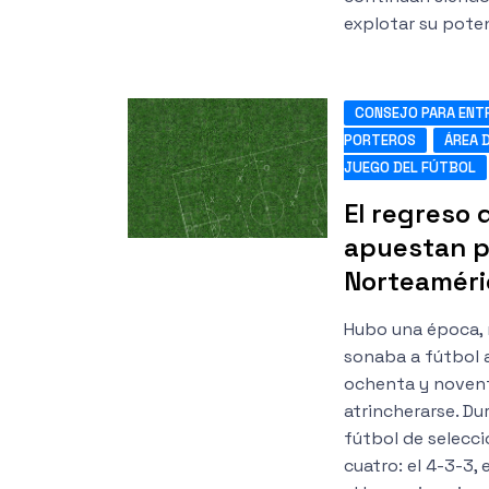
explotar su poten
CONSEJO PARA ENT
PORTEROS
ÁREA 
JUEGO DEL FÚTBOL
El regreso 
apuestan po
Norteaméri
Hubo una época, n
sonaba a fútbol a
ochenta y novent
atrincherarse. Du
fútbol de selecci
cuatro: el 4-3-3, 