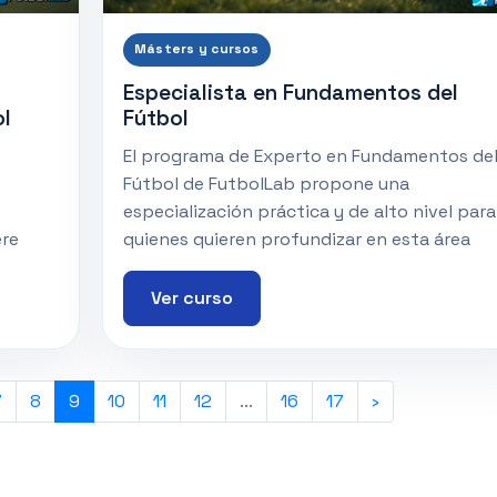
Másters y cursos
Especialista en Fundamentos del
ol
Fútbol
El programa de Experto en Fundamentos de
Fútbol de FutbolLab propone una
especialización práctica y de alto nivel para
ere
quienes quieren profundizar en esta área
Ver curso
7
8
9
10
11
12
...
16
17
›