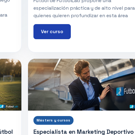
Fútbol de FutbolLab propone una
especialización práctica y de alto nivel para
para
quienes quieren profundizar en esta área
Ver curso
Másters y cursos
útbol
Especialista en Marketing Deportivo