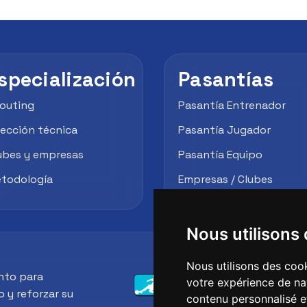
specialización
Pasantías
outing
Pasantía Entrenador
rección técnica
Pasantía Jugador
ubes y empresas
Pasantía Equipo
todología
Empresas / Clubes
Nous utilisons
Nous utilisons des cook
nto para
votre expérience de na
o y reforzar su
contenu personnalisé et