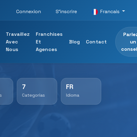
Connexion
S'inscrire
Francais
Travaillez
Franchises
Parle
un
Avec
Et
Blog
Contact
consei
Nous
Agences
7
FR
ersité UTAMED
ons professionnelles
s
Categorías
Idioma
 l'Université UTAMED
essionnelles