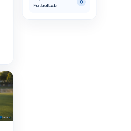
0
FutbolLab