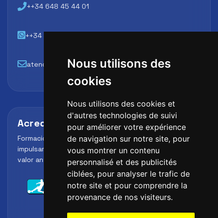
++34 648 45 44 01
++34 648 45 44 01
Nous utilisons des
atencion@futbollab.com
cookies
Nous utilisons des cookies et
d'autres technologies de suivi
Acreditaciones y alianzas
pour améliorer votre expérience
Formación, metodología y reconocimiento para
de navigation sur notre site, pour
impulsar el perfil profesional del alumno y reforzar su
vous montrer un contenu
valor ante clubes, academias y entidades deportivas.
personnalisé et des publicités
ciblées, pour analyser le trafic de
notre site et pour comprendre la
provenance de nos visiteurs.