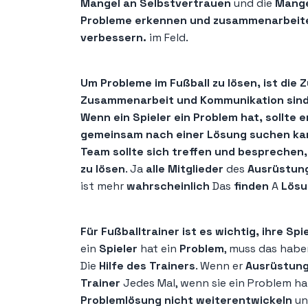
Mangel an Selbstvertrauen
und die
Mange
Probleme erkennen und zusammenarbeiten 
verbessern.
im Feld.
Um Probleme im Fußball zu lösen, ist die
Zusammenarbeit und Kommunikation sind 
Wenn ein Spieler ein Problem hat, sollte 
gemeinsam nach einer Lösung suchen ka
Team sollte sich treffen und besprechen
zu lösen
. Ja
alle Mitglieder
des
Ausrüstun
ist mehr
wahrscheinlich
Das
finden
A
Lös
Für Fußballtrainer ist es wichtig, ihre Sp
ein
Spieler
hat ein
Problem
, muss das hab
Die
Hilfe des Trainers
. Wenn er
Ausrüstun
Trainer
Jedes Mal, wenn sie ein Problem h
Problemlösung nicht weiterentwickeln
un