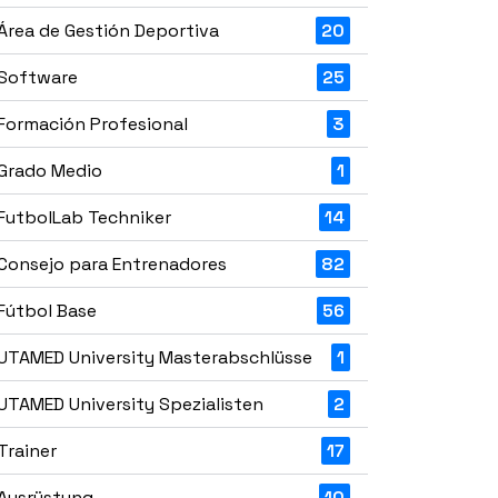
Área de Gestión Deportiva
20
Software
25
Formación Profesional
3
Grado Medio
1
FutbolLab Techniker
14
Consejo para Entrenadores
82
Fútbol Base
56
UTAMED University Masterabschlüsse
1
UTAMED University Spezialisten
2
Trainer
17
Ausrüstung
10