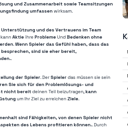
lösung und Zusammenarbeit sowie Teamsitzungen
ösungsfindung umfassen
wirksam.
r Unterstützung und des Vertrauens im Team
K
 kann
Aktie
ihre
Probleme
Und
Bedenken ohne
werden
.
Wenn Spieler das Gefühl haben, dass das
 besprechen, sind sie eher bereit,
nden.
.
tellung der Spieler
. Der
Spieler
das müssen sie sein
ren Sie sich für den Problemlösungs- und
st nicht bereit
deinen Teil beizutragen,
kann
rüstung
um Ihr Ziel zu erreichen
Ziele
.
nhalt sind Fähigkeiten, von denen Spieler nicht
Aspekten des Lebens profitieren können.
. Durch