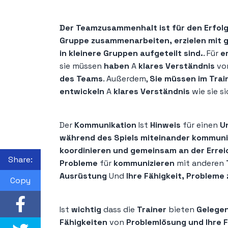
Der Teamzusammenhalt ist für den Erfolg i
Gruppe zusammenarbeiten, erzielen mit gr
in kleinere Gruppen aufgeteilt sind.
. Für
e
sie müssen
haben
A
klares Verständnis
vo
des Teams
. Außerdem,
Sie müssen im Trai
entwickeln
A
klares Verständnis
wie sie s
Der
Kommunikation
Ist
Hinweis
für einen
U
während des Spiels miteinander kommuni
koordinieren und gemeinsam an der Erreic
Share:
Probleme
für
kommunizieren
mit anderen
Ausrüstung
Und
Ihre Fähigkeit, Probleme 
Copy
Ist
wichtig
dass die
Trainer
bieten
Gelege
Fähigkeiten
von
Problemlösung und Ihre 