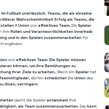
m Fußball unerlässlich. Teams, die als einzelne
ößerer Wahrscheinlichkeit Erfolg als Teams, die
rstellen
A
Union
von
effektives Team
, Die
Spieler
n ihm
Rollen und Verantwortlichkeiten innerhalb
ning und in den Spielen zusammenarbeiten
für
ich ergänzen.
nion
von
effektives Team
.
Die Spieler müssen
zieren können, um ihre Bemühungen zu
hung ihrer Ziele zu arbeiten.
. Wenn ein
Spieler
hat
Teammitglieder
, dürfen
schwächen
Die
Union
des
zu lösen, verringern
.
nheiten
damit die Spieler
entwickeln
ihre
Fähigkeit, als Team zusammenzuarbeiten
. Das
kann