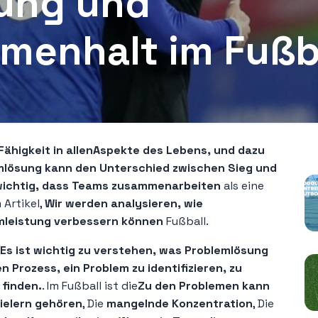
ung und
enhalt im Fußb
P
ähigkeit in allen
Aspekte des Lebens, und dazu
lösung kann den Unterschied zwischen Sieg und
 wichtig, dass Teams zusammenarbeiten
als eine
m Artikel,
Wir werden analysieren, wie
mleistung verbessern können
Fußball.
Es ist wichtig zu verstehen, was Problemlösung
Prozess, ein Problem zu identifizieren, zu
 finden.
. Im Fußball ist die
Zu den Problemen kann
ielern gehören
, Die
mangelnde Konzentration
, Die