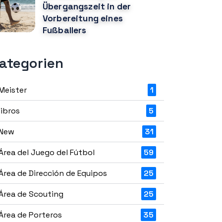
Übergangszeit in der
Vorbereitung eines
Fußballers
ategorien
Meister
1
libros
5
New
31
Área del Juego del Fútbol
59
Área de Dirección de Equipos
25
Área de Scouting
25
Área de Porteros
35