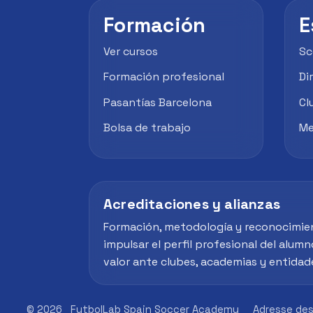
Formación
E
Ver cursos
Sc
Formación profesional
Di
Pasantías Barcelona
Cl
Bolsa de trabajo
Me
Acreditaciones y alianzas
Formación, metodología y reconocimie
impulsar el perfil profesional del alumn
valor ante clubes, academias y entidad
© 2026
FutbolLab Spain Soccer Academy
Adresse des