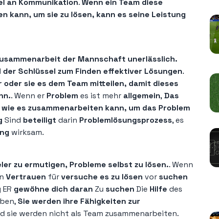
l an Kommunikation
.
Wenn ein Team diese
kann, um sie zu lösen, kann es seine Leistung
 Zusammenarbeit der Mannschaft unerlässlich.
der Schlüssel zum Finden effektiver Lösungen
.
er oder sie es dem Team mitteilen, damit dieses
nn.
. Wenn er
Problem
es ist mehr
allgemein
,
Das
, wie es zusammenarbeiten kann, um das Problem
g
Sind
beteiligt
darin
Problemlösungsprozess
, es
ung
wirksam.
ieler zu ermutigen, Probleme selbst zu lösen.
. Wenn
en
Vertrauen
für
versuche es zu lösen
vor
suchen
g
ER
gewöhne dich daran
Zu
suchen
Die
Hilfe
des
K
aben,
Sie werden ihre Fähigkeiten zur
d sie werden nicht als Team zusammenarbeiten.