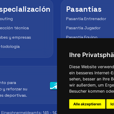
specialización
Pasantías
outing
Pasantía Entrenador
rección técnica
Pasantía Jugador
ubes y empresas
Pasantía Equipo
todología
Empresas / Clubes
Ihre Privatsphä
Diese Website verwend
ein besseres Internet-
sehen, besser an Ihre 
nto para
wir außerdem, um Erge
o y reforzar su
Besucher kommen oder 
es deportivas.
Alle akzeptieren
Ic
 Einwohnermeldeamts: 145 - 147 St John St, London, EC1V 4PW,