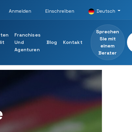
Anmelden
Einschreiben
Deutsch
Sprechen
iten
Franchises
Sie mit
it
Und
Blog
Kontakt
einem
Agenturen
Berater
Universität
n ansehen
listen der UTAMED-Universität
Berater
e
ng an