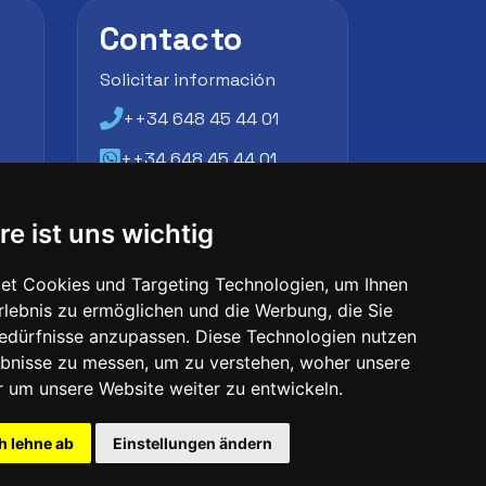
Contacto
Solicitar información
++34 648 45 44 01
++34 648 45 44 01
atencion@futbollab.com
re ist uns wichtig
et Cookies und Targeting Technologien, um Ihnen
Erlebnis zu ermöglichen und die Werbung, die Sie
Bedürfnisse anzupassen. Diese Technologien nutzen
bnisse zu messen, um zu verstehen, woher unsere
um unsere Website weiter zu entwickeln.
h lehne ab
Einstellungen ändern
 UK
ID Nummer: 09033026
Telefon: +34 648 45 44 01