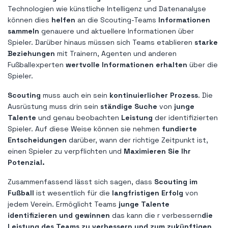
Technologien wie künstliche Intelligenz und Datenanalyse
können dies
helfen
an die Scouting-Teams
Informationen
sammeln
genauere und aktuellere Informationen über
Spieler. Darüber hinaus müssen sich Teams etablieren
starke
Beziehungen
mit Trainern, Agenten und anderen
Fußballexperten
wertvolle Informationen erhalten
über die
Spieler.
Scouting
muss auch ein sein
kontinuierlicher Prozess
. Die
Ausrüstung muss drin sein
ständige Suche
von
junge
Talente
und genau beobachten
Leistung
der identifizierten
Spieler. Auf diese Weise können sie nehmen
fundierte
Entscheidungen
darüber, wann der richtige Zeitpunkt ist,
einen Spieler zu verpflichten und
Maximieren Sie Ihr
Potenzial.
Zusammenfassend lässt sich sagen, dass
Scouting im
Fußball
ist wesentlich für die
langfristigen Erfolg
von
jedem Verein. Ermöglicht Teams
junge Talente
identifizieren und gewinnen
das kann die r verbessern
die
Leistung des Teams zu verbessern und zum zukünftigen