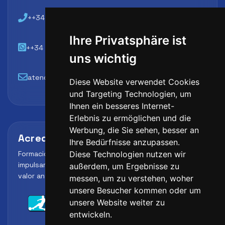
++34 648 45 44 01
Ihre Privatsphäre ist
++34 648 45 44 01
uns wichtig
atencion@futbollab.com
Diese Website verwendet Cookies
und Targeting Technologien, um
Ihnen ein besseres Internet-
Erlebnis zu ermöglichen und die
Werbung, die Sie sehen, besser an
Acreditaciones y alianzas
Ihre Bedürfnisse anzupassen.
Formación, metodología y reconocimiento para
Diese Technologien nutzen wir
impulsar el perfil profesional del alumno y reforzar su
außerdem, um Ergebnisse zu
valor ante clubes, academias y entidades deportivas.
messen, um zu verstehen, woher
unsere Besucher kommen oder um
unsere Website weiter zu
entwickeln.