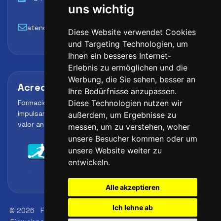
uns wichtig
atencion@futbollab.com
Diese Website verwendet Cookies
und Targeting Technologien, um
Ihnen ein besseres Internet-
Erlebnis zu ermöglichen und die
Werbung, die Sie sehen, besser an
Acreditaciones y alianzas
Ihre Bedürfnisse anzupassen.
Formación, metodología y reconocimiento para
Diese Technologien nutzen wir
impulsar el perfil profesional del alumno y reforzar su
außerdem, um Ergebnisse zu
valor ante clubes, academias y entidades deportivas.
messen, um zu verstehen, woher
unsere Besucher kommen oder um
unsere Website weiter zu
entwickeln.
Alle akzeptieren
Ich lehne ab
© 2026
FutbolLab Spain Soccer Academy
Adresse des