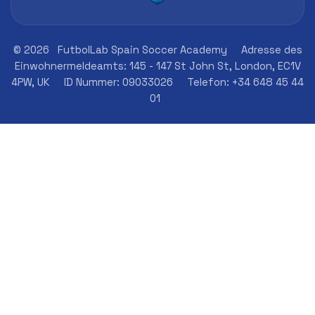
© 2026
FutbolLab Spain Soccer Academy
Adresse des
Einwohnermeldeamts: 145 - 147 St John St, London, EC1V
4PW, UK
ID Nummer: 09033026
Telefon: +34 648 45 44
01