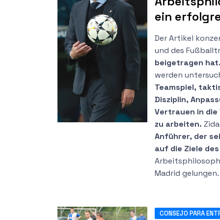
Arbeitsphil
ein erfolgr
Der Artikel konze
und des Fußballt
beigetragen hat
werden untersuch
Teamspiel, takti
Disziplin, Anpas
Vertrauen in die
zu arbeiten.
Zida
Anführer, der sei
auf die Ziele de
Arbeitsphilosophi
Madrid gelungen.
CONSEJO PARA ENT