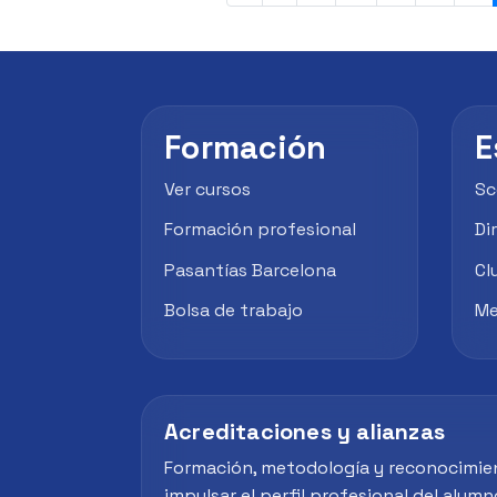
Formación
E
Ver cursos
Sc
Formación profesional
Di
Pasantías Barcelona
Cl
Bolsa de trabajo
Me
Acreditaciones y alianzas
Formación, metodología y reconocimie
impulsar el perfil profesional del alumn