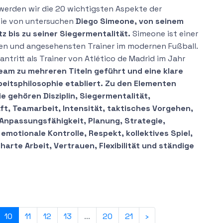
 werden wir die 20 wichtigsten Aspekte der
hie von untersuchen
Diego Simeone, von seinem
z bis zu seiner Siegermentalität.
Simeone ist einer
ten und angesehensten Trainer im modernen Fußball.
ntritt als Trainer von Atlético de Madrid im Jahr
Team zu mehreren Titeln geführt und eine klare
beitsphilosophie etabliert. Zu den Elementen
ie gehören Disziplin, Siegermentalität,
t, Teamarbeit, Intensität, taktisches Vorgehen,
Anpassungsfähigkeit, Planung, Strategie,
emotionale Kontrolle, Respekt, kollektives Spiel,
harte Arbeit, Vertrauen, Flexibilität und ständige
10
11
12
13
...
20
21
›