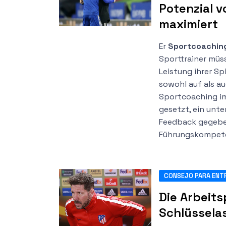
Potenzial 
maximiert
Er
Sportcoachin
Sporttrainer müs
Leistung ihrer Sp
sowohl auf als a
Sportcoaching im
gesetzt, ein unt
Feedback gegeben
Führungskompete
CONSEJO PARA ENT
Die Arbeits
Schlüsselas