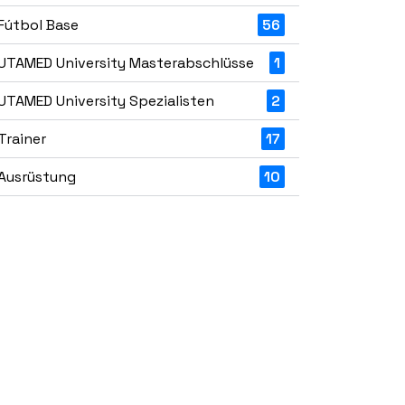
Fútbol Base
56
UTAMED University Masterabschlüsse
1
UTAMED University Spezialisten
2
Trainer
17
Ausrüstung
10