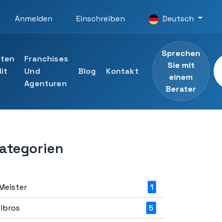
Anmelden
Einschreiben
Deutsch
Sprechen
iten
Franchises
Sie mit
it
Und
Blog
Kontakt
einem
Agenturen
Berater
ategorien
Universität
n ansehen
listen der UTAMED-Universität
Berater
Meister
1
ng an
libros
5