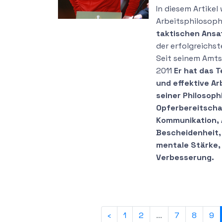
In diesem Artikel
Arbeitsphilosop
taktischen Ansat
der erfolgreichs
Seit seinem Amtsa
2011
Er hat das 
und effektive Ar
seiner Philosoph
Opferbereitschaf
Kommunikation, 
Bescheidenheit, 
mentale Stärke, 
Verbesserung.
‹
1
2
...
7
8
9