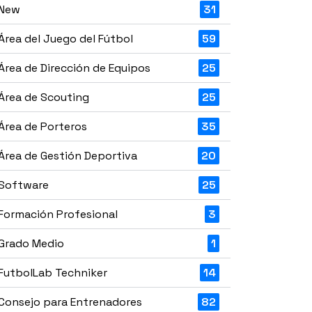
New
31
Área del Juego del Fútbol
59
Área de Dirección de Equipos
25
Área de Scouting
25
Área de Porteros
35
Área de Gestión Deportiva
20
Software
25
Formación Profesional
3
Grado Medio
1
FutbolLab Techniker
14
Consejo para Entrenadores
82