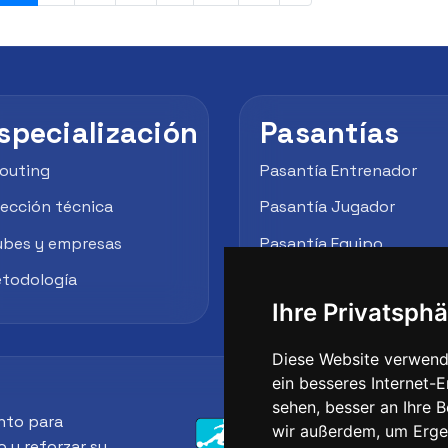
specialización
Pasantías
outing
Pasantía Entrenador
rección técnica
Pasantía Jugador
ubes y empresas
Pasantía Equipo
todología
Empresas / Clubes
Ihre Privatsphä
Diese Website verwend
ein besseres Internet-
sehen, besser an Ihre 
nto para
wir außerdem, um Erge
o y reforzar su